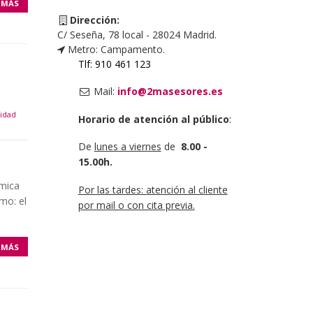
 MÁS
Dirección:
C/ Seseña, 78 local - 28024 Madrid.
Metro: Campamento.
Tlf: 910 461 123
Mail:
info@2masesores.es
idad
Horario de atención al público
:
De
lunes a viernes
de
8.00 -
15.00h.
ómica
Por las tardes: atención al cliente
mo: el
por mail o con cita previa.
 MÁS