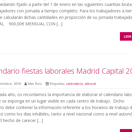
edando fijado a partir del 1 de enero en las siguientes cuantías brut
bajadores con jornada a tiempo completo. Para los trabajadores a ti
se calcularán dichas cantidades en proporción de su jornada trabajada
L 900,00€ MENSUAL CON […]
LEER
ndario fiestas laborales Madrid Capital 
ciembre, 2018
Mar Ruiz
Etiquetas:
calendario
,
laboral
da año, os recordamos la importancia de elaborar el calendario labo
 se exponga en un lugar visible en cada centro de trabajo. Dicho
io debe contener la información referente a los horarios de trabajo d
sí como los días inhábiles, tanto a nivel nacional como a nivel auto
 El hecho de carecer […]