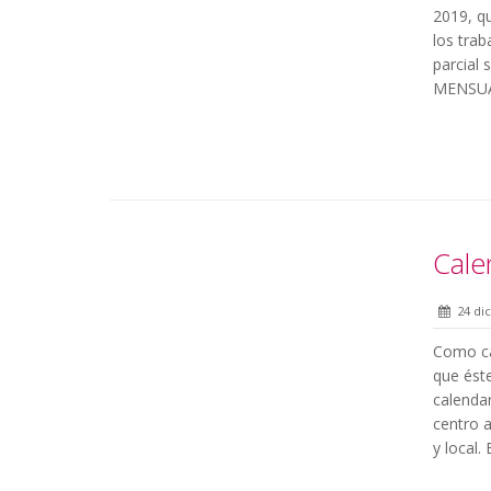
2019, qu
los tra
parcial 
MENSUA
Cale
24 di
Como ca
que éste
calendar
centro a
y local.