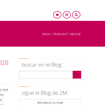
Inicio
/
featured
/
laboral
SEARCH
2020
buscar en el Blog:
 y que
sigue el Blog de 2M:
rio
sí
Introduce tu mail:
al.