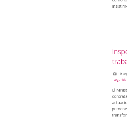
Insistim
Insp
trab
10 se
segurida
El Minis
contrata
actuaci
primera
transfo