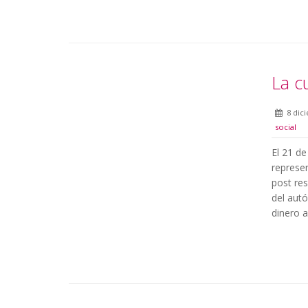
La c
8 dic
social
El 21 de
represe
post re
del autó
dinero 