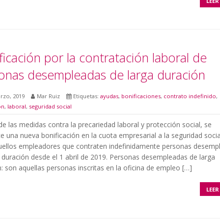
LEER
ficación por la contratación laboral de
onas desempleadas de larga duración
rzo, 2019
Mar Ruiz
Etiquetas:
ayudas
,
bonificaciones
,
contrato indefinido
,
ón
,
laboral
,
seguridad social
e las medidas contra la precariedad laboral y protección social, se
e una nueva bonificación en la cuota empresarial a la seguridad socia
uellos empleadores que contraten indefinidamente personas desemp
 duración desde el 1 abril de 2019. Personas desempleadas de larga
: son aquellas personas inscritas en la oficina de empleo […]
LEER