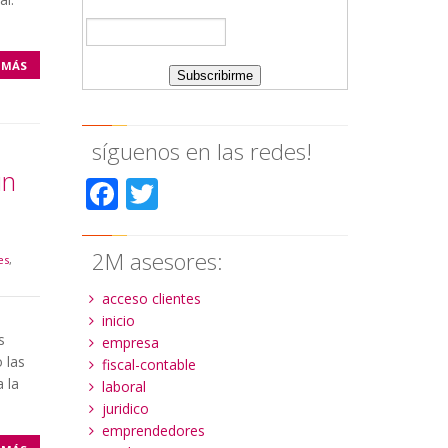
 MÁS
síguenos en las redes!
un
Facebook
Twitter
2M asesores:
es
,
acceso clientes
inicio
s
empresa
 las
fiscal-contable
 la
laboral
juridico
emprendedores