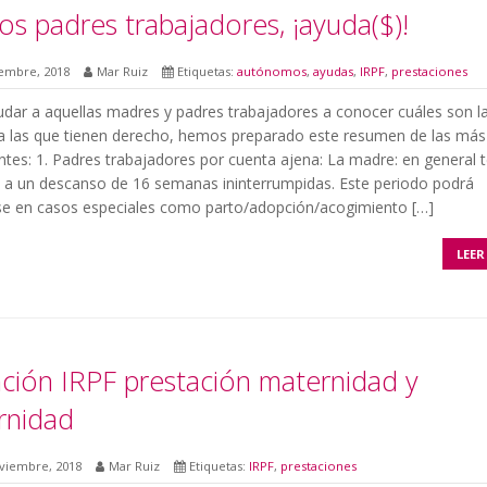
s padres trabajadores, ¡ayuda($)!
iembre, 2018
Mar Ruiz
Etiquetas:
autónomos
,
ayudas
,
IRPF
,
prestaciones
udar a aquellas madres y padres trabajadores a conocer cuáles son l
a las que tienen derecho, hemos preparado este resumen de las más
tes: 1. Padres trabajadores por cuenta ajena: La madre: en general 
 a un descanso de 16 semanas ininterrumpidas. Este periodo podrá
se en casos especiales como parto/adopción/acogimiento […]
LEER
ción IRPF prestación maternidad y
rnidad
viembre, 2018
Mar Ruiz
Etiquetas:
IRPF
,
prestaciones