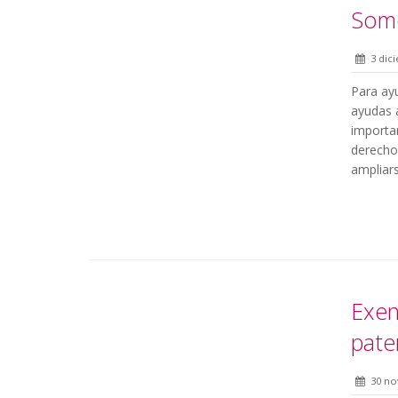
Somo
3 dic
Para ay
ayudas 
importan
derecho
ampliar
Exen
pate
30 no