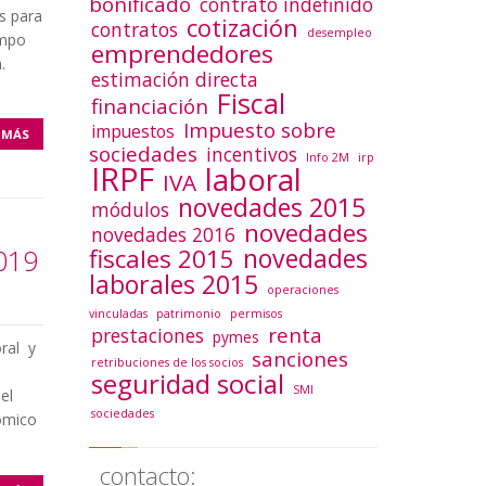
bonificado
contrato indefinido
as para
cotización
contratos
desempleo
empo
emprendedores
.
estimación directa
Fiscal
financiación
Impuesto sobre
impuestos
 MÁS
sociedades
incentivos
Info 2M
irp
IRPF
laboral
IVA
novedades 2015
módulos
novedades
novedades 2016
novedades
2019
fiscales 2015
laborales 2015
operaciones
vinculadas
patrimonio
permisos
renta
prestaciones
pymes
ral y
sanciones
retribuciones de los socios
seguridad social
SMI
el
sociedades
nómico
contacto: