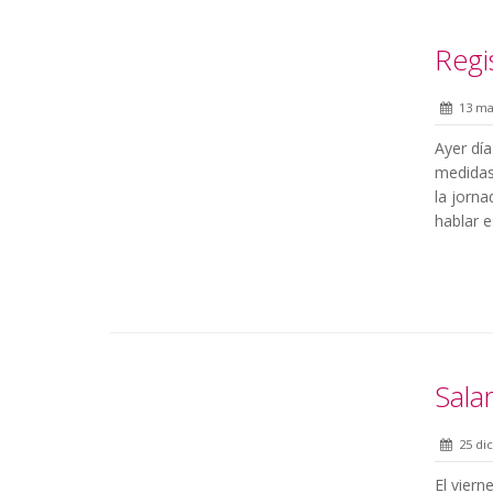
Regi
13 ma
Ayer dí
medidas 
la jorn
hablar e
Sala
25 di
El viern