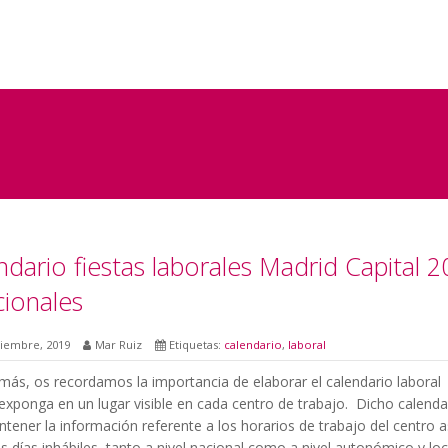
ndario fiestas laborales Madrid Capital 
cionales
SEARCH
ciembre, 2019
Mar Ruiz
Etiquetas:
calendario
,
laboral
más, os recordamos la importancia de elaborar el calendario laboral
exponga en un lugar visible en cada centro de trabajo. Dicho calenda
tener la información referente a los horarios de trabajo del centro a
 días inhábiles, tanto a nivel nacional como a nivel autonómico y loc