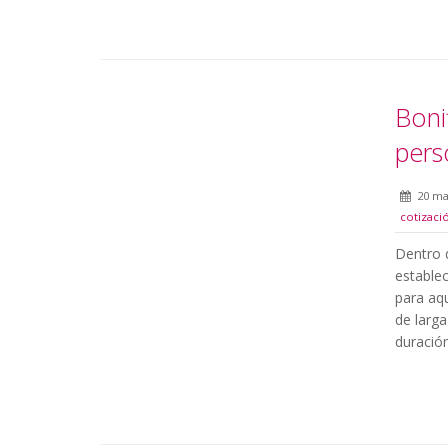
Boni
pers
20 ma
cotizaci
Dentro d
establec
para aq
de larga
duración