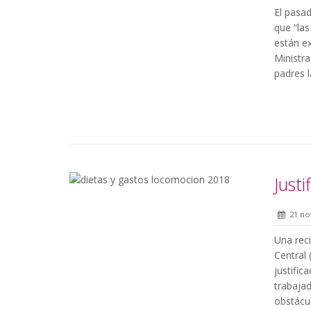
El pasa
que “las
están ex
Ministr
padres 
Justi
21 no
Una rec
Central 
justific
trabajad
obstácu