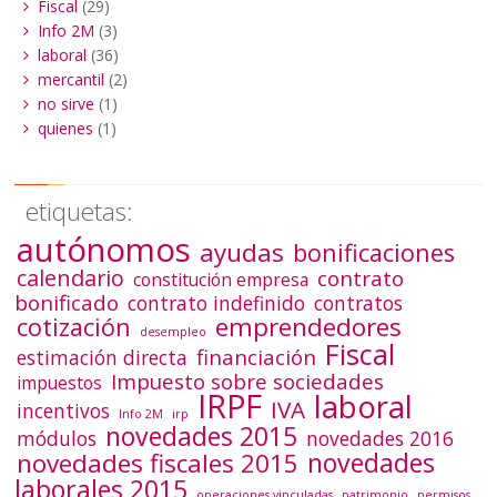
Fiscal
(29)
Info 2M
(3)
laboral
(36)
mercantil
(2)
no sirve
(1)
quienes
(1)
etiquetas:
autónomos
ayudas
bonificaciones
calendario
contrato
constitución empresa
bonificado
contrato indefinido
contratos
emprendedores
cotización
desempleo
Fiscal
financiación
estimación directa
Impuesto sobre sociedades
impuestos
IRPF
laboral
IVA
incentivos
Info 2M
irp
novedades 2015
módulos
novedades 2016
novedades
novedades fiscales 2015
laborales 2015
operaciones vinculadas
patrimonio
permisos