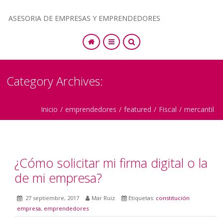
ASESORIA DE EMPRESAS Y EMPRENDEDORES
SEARCH
Category Archives:
Inicio
/
emprendedores
/
featured
/
Fiscal
/
mercantil
¿Cómo solicitar mi firma digital o la
de mi empresa?
27 septiembre, 2017
Mar Ruiz
Etiquetas:
constitución
empresa
,
emprendedores