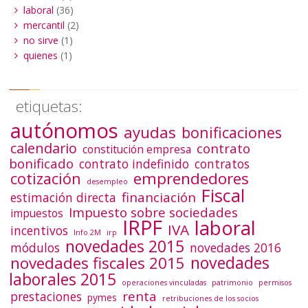
laboral
(36)
mercantil
(2)
no sirve
(1)
quienes
(1)
etiquetas:
autónomos
ayudas
bonificaciones
calendario
contrato
constitución empresa
bonificado
contrato indefinido
contratos
emprendedores
cotización
desempleo
Fiscal
financiación
estimación directa
Impuesto sobre sociedades
impuestos
IRPF
laboral
IVA
incentivos
Info 2M
irp
novedades 2015
módulos
novedades 2016
novedades
novedades fiscales 2015
laborales 2015
operaciones vinculadas
patrimonio
permisos
renta
prestaciones
pymes
retribuciones de los socios