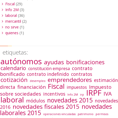
Fiscal
(29)
Info 2M
(3)
laboral
(36)
mercantil
(2)
no sirve
(1)
quienes
(1)
etiquetas:
autónomos
ayudas
bonificaciones
calendario
contrato
constitución empresa
bonificado
contrato indefinido
contratos
emprendedores
cotización
estimación
desempleo
Fiscal
financiación
Impuesto
directa
impuestos
IRPF
IVA
sobre sociedades
incentivos
Info 2M
irp
laboral
novedades 2015
módulos
novedades
novedades
novedades fiscales 2015
2016
laborales 2015
operaciones vinculadas
patrimonio
permisos