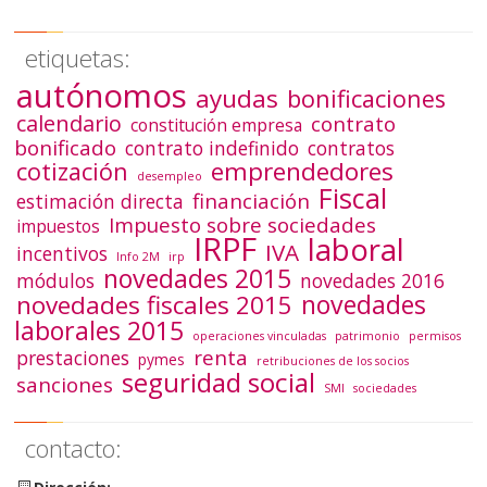
etiquetas:
autónomos
ayudas
bonificaciones
calendario
contrato
constitución empresa
bonificado
contrato indefinido
contratos
emprendedores
cotización
desempleo
Fiscal
financiación
estimación directa
Impuesto sobre sociedades
impuestos
IRPF
laboral
IVA
incentivos
Info 2M
irp
novedades 2015
módulos
novedades 2016
novedades
novedades fiscales 2015
laborales 2015
operaciones vinculadas
patrimonio
permisos
renta
prestaciones
pymes
retribuciones de los socios
seguridad social
sanciones
SMI
sociedades
contacto: