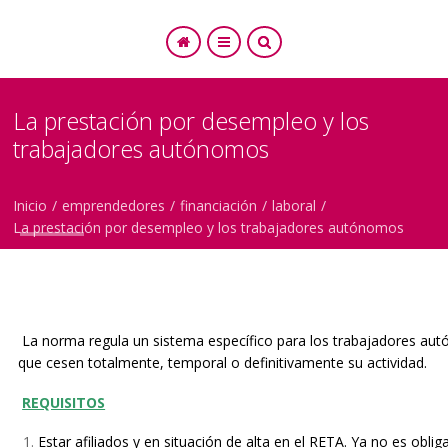
La prestación por desempleo y los
trabajadores autónomos
SEARCH
Inicio
/
emprendedores
/
financiación
/
laboral
/
La prestación por desempleo y los trabajadores autónomos
La norma regula un sistema específico para los trabajadores au
que cesen totalmente, temporal o definitivamente su actividad.
REQUISITOS
Estar afiliados y en situación de alta en el RETA. Ya no es oblig