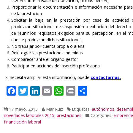
2,20% sobre la Base de Cotizacion, ni más del 4%)
Proporcionar la documentación e información necesaria para 
de la prestación
Solicitar la baja en la prestación por cese de actividad
produzcan situaciones de suspensión o extinción del derecho
de reunir los requisitos exigidos para su percepción, en el
que se produzcan dichas situaciones
No trabajar por cuenta propia o ajena
Reintegrar las prestaciones indebidas
Comparecer ante el órgano gestor
Participar en acciones de inserción profesional
Si necesita ampliar esta información, puede
contactarnos
.
Facebook
Twitter
LinkedIn
Email
WhatsApp
Print
Compartir
17 mayo, 2015
Mar Ruiz
Etiquetas:
autónomos
,
desemp
novedades laborales 2015
,
prestaciones
Categories:
emprende
financiación
laboral