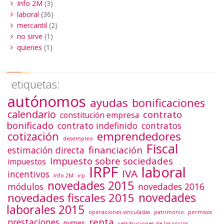
Info 2M
(3)
laboral
(36)
mercantil
(2)
no sirve
(1)
quienes
(1)
etiquetas:
autónomos
ayudas
bonificaciones
calendario
contrato
constitución empresa
bonificado
contrato indefinido
contratos
emprendedores
cotización
desempleo
Fiscal
financiación
estimación directa
Impuesto sobre sociedades
impuestos
IRPF
laboral
IVA
incentivos
Info 2M
irp
novedades 2015
módulos
novedades 2016
novedades
novedades fiscales 2015
laborales 2015
operaciones vinculadas
patrimonio
permisos
renta
prestaciones
pymes
retribuciones de los socios