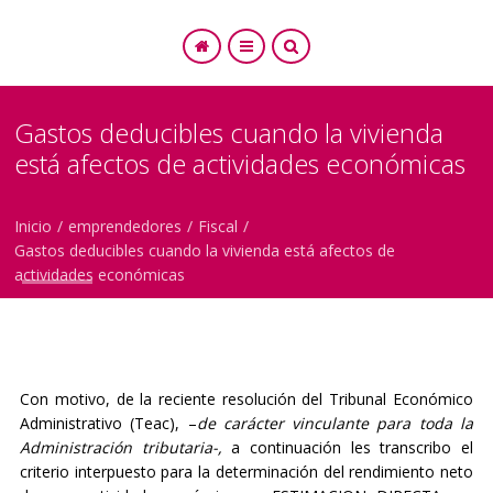
Gastos deducibles cuando la vivienda
está afectos de actividades económicas
SEARCH
Inicio
/
emprendedores
/
Fiscal
/
Gastos deducibles cuando la vivienda está afectos de
actividades económicas
Con motivo, de la reciente resolución del Tribunal Económico
Administrativo (Teac), –
de carácter vinculante para toda la
Administración tributaria-,
a continuación les transcribo el
criterio interpuesto para la determinación del rendimiento neto