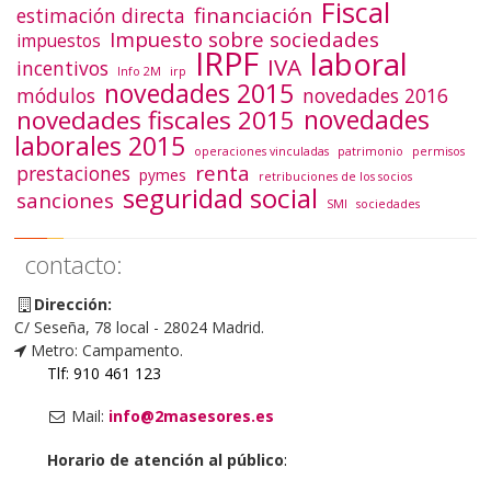
Fiscal
financiación
estimación directa
Impuesto sobre sociedades
impuestos
IRPF
laboral
IVA
incentivos
Info 2M
irp
novedades 2015
módulos
novedades 2016
novedades
novedades fiscales 2015
laborales 2015
operaciones vinculadas
patrimonio
permisos
renta
prestaciones
pymes
retribuciones de los socios
seguridad social
sanciones
SMI
sociedades
contacto:
Dirección:
C/ Seseña, 78 local - 28024 Madrid.
Metro: Campamento.
Tlf: 910 461 123
Mail:
info@2masesores.es
Horario de atención al público
: