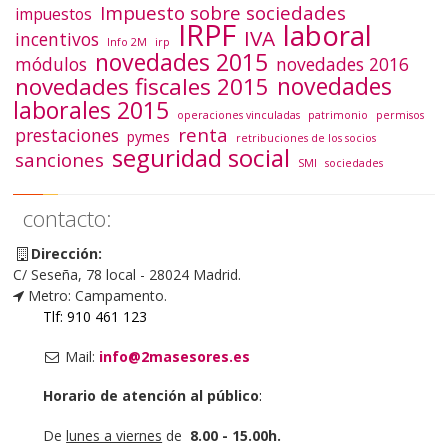
Impuesto sobre sociedades
impuestos
IRPF
laboral
IVA
incentivos
Info 2M
irp
novedades 2015
módulos
novedades 2016
novedades
novedades fiscales 2015
laborales 2015
operaciones vinculadas
patrimonio
permisos
renta
prestaciones
pymes
retribuciones de los socios
seguridad social
sanciones
SMI
sociedades
contacto:
Dirección:
C/ Seseña, 78 local - 28024 Madrid.
Metro: Campamento.
Tlf: 910 461 123
Mail:
info@2masesores.es
Horario de atención al público
:
De
lunes a viernes
de
8.00 - 15.00h.