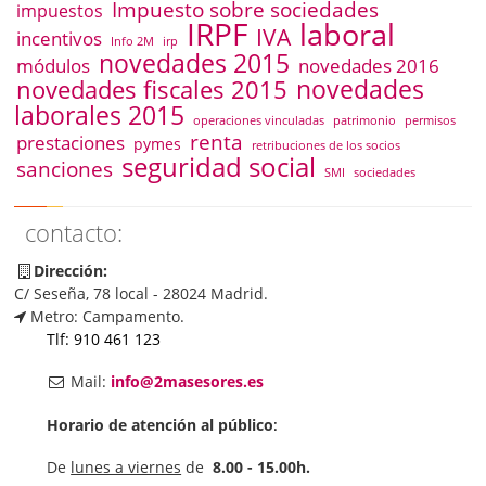
Impuesto sobre sociedades
impuestos
IRPF
laboral
IVA
incentivos
Info 2M
irp
novedades 2015
módulos
novedades 2016
novedades
novedades fiscales 2015
laborales 2015
operaciones vinculadas
patrimonio
permisos
renta
prestaciones
pymes
retribuciones de los socios
seguridad social
sanciones
SMI
sociedades
contacto:
Dirección:
C/ Seseña, 78 local - 28024 Madrid.
Metro: Campamento.
Tlf: 910 461 123
Mail:
info@2masesores.es
Horario de atención al público
:
De
lunes a viernes
de
8.00 - 15.00h.