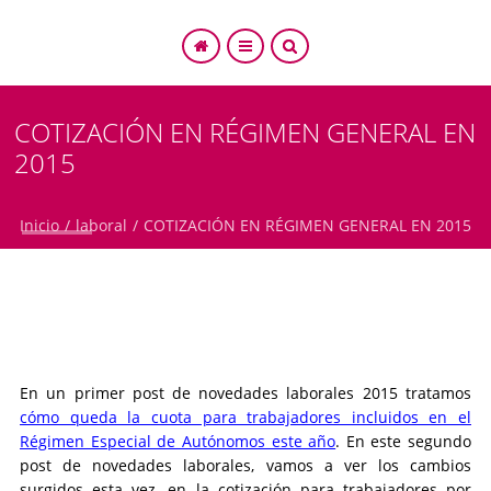
COTIZACIÓN EN RÉGIMEN GENERAL EN
2015
SEARCH
Inicio
/
laboral
/
COTIZACIÓN EN RÉGIMEN GENERAL EN 2015
En un primer post de novedades laborales 2015 tratamos
cómo queda la cuota para trabajadores incluidos en el
Régimen Especial de Autónomos este año
. En este segundo
post de novedades laborales, vamos a ver los cambios
surgidos esta vez, en la cotización para trabajadores por