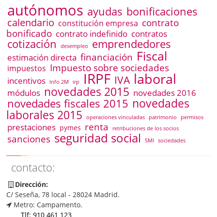
autónomos
ayudas
bonificaciones
calendario
contrato
constitución empresa
bonificado
contrato indefinido
contratos
emprendedores
cotización
desempleo
Fiscal
financiación
estimación directa
Impuesto sobre sociedades
impuestos
IRPF
laboral
IVA
incentivos
Info 2M
irp
novedades 2015
módulos
novedades 2016
novedades
novedades fiscales 2015
laborales 2015
operaciones vinculadas
patrimonio
permisos
renta
prestaciones
pymes
retribuciones de los socios
seguridad social
sanciones
SMI
sociedades
contacto:
Dirección:
C/ Seseña, 78 local - 28024 Madrid.
Metro: Campamento.
Tlf: 910 461 123