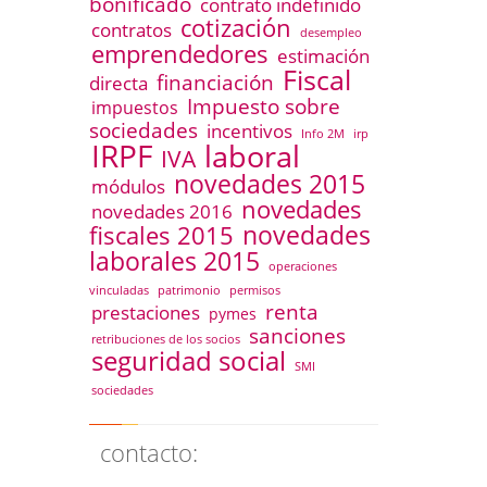
bonificado
contrato indefinido
cotización
contratos
desempleo
emprendedores
estimación
Fiscal
financiación
directa
Impuesto sobre
impuestos
sociedades
incentivos
Info 2M
irp
IRPF
laboral
IVA
novedades 2015
módulos
novedades
novedades 2016
novedades
fiscales 2015
laborales 2015
operaciones
vinculadas
patrimonio
permisos
renta
prestaciones
pymes
sanciones
retribuciones de los socios
seguridad social
SMI
sociedades
contacto: