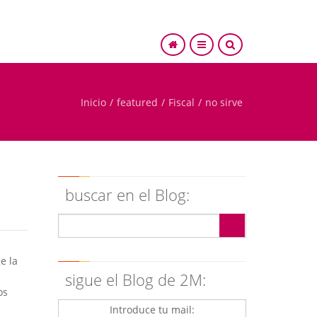
Inicio
/
featured
/
Fiscal
/
no sirve
SEARCH
?
buscar en el Blog:
e la
sigue el Blog de 2M:
os
Introduce tu mail: