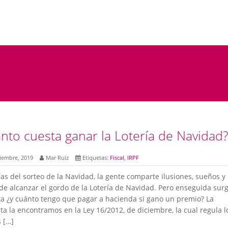
nto cuesta ganar la Lotería de Navidad
iembre, 2019
Mar Ruiz
Etiquetas:
Fiscal
,
IRPF
SEARCH
ías del sorteo de la Navidad, la gente comparte ilusiones, sueños y
de alcanzar el gordo de la Lotería de Navidad. Pero enseguida surg
a ¿y cuánto tengo que pagar a hacienda si gano un premio? La
ta la encontramos en la Ley 16/2012, de diciembre, la cual regula l
 […]