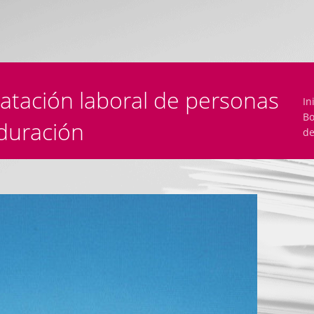
ratación laboral de personas
In
Bo
duración
de
SEARCH