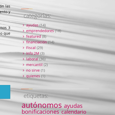
ón las
iento y
categorías:
ayudas
(14)
imos 3
emprendedores
(18)
do que
featured
(8)
financiación
(14)
Fiscal
(29)
Info 2M
(3)
laboral
(36)
mercantil
(2)
d
no sirve
(1)
quienes
(1)
etiquetas:
autónomos
ayudas
bonificaciones
calendario