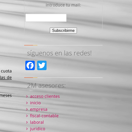
Introduce tu mail:
síguenos en las redes!
Facebook
Twitter
 cuota
das de
2M asesores:
 meses
acceso clientes
inicio
empresa
fiscal-contable
laboral
juridico