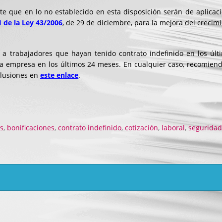
e que en lo no establecido en esta disposición serán de aplicaci
I de la
Ley 43/2006
, de 29 de diciembre
, para la mejora del crecim
, a trabajadores que hayan tenido contrato indefinido en los últ
a empresa en los últimos 24 meses. En cualquier caso, recomien
xclusiones en
este enlace
.
p
artir
s
,
bonificaciones
,
contrato indefinido
,
cotización
,
laboral
,
segurida