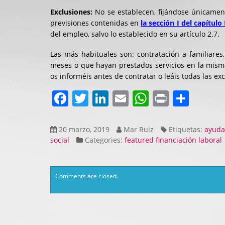
Exclusiones:
No se establecen, fijándose únicament
previsiones contenidas en
la sección I del capítulo 
del empleo, salvo lo establecido en su artículo 2.7.
Las más habituales son: contratación a familiares
meses o que hayan prestados servicios en la mism
os informéis antes de contratar o leáis todas las e
Facebook
Twitter
LinkedIn
Email
WhatsAp
Print
Comp
20 marzo, 2019
Mar Ruiz
Etiquetas:
ayuda
social
Categories:
featured
financiación
laboral
Comments are closed.