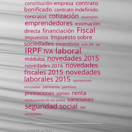
contrato
constitución empresa
bonificado
contrato indefinido
cotización
contratos
desempleo
emprendedores
estimación
Fiscal
financiación
directa
Impuesto sobre
impuestos
sociedades
incentivos
Info 2M
irp
IRPF
laboral
IVA
novedades 2015
módulos
novedades
novedades 2016
novedades
fiscales 2015
laborales 2015
operaciones
vinculadas
patrimonio
permisos
renta
prestaciones
pymes
sanciones
retribuciones de los socios
seguridad social
SMI
sociedades
contacto: