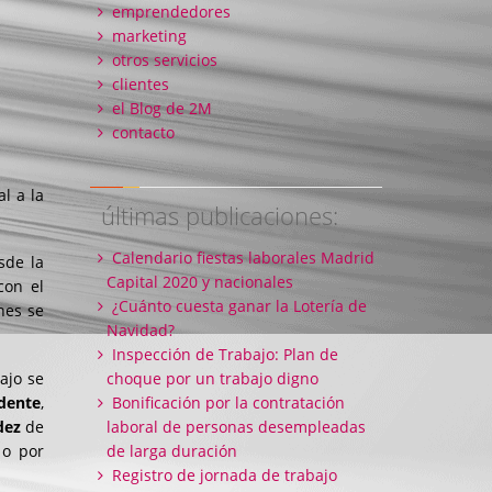
emprendedores
marketing
otros servicios
clientes
el Blog de 2M
contacto
l a la
últimas publicaciones:
Calendario fiestas laborales Madrid
sde la
Capital 2020 y nacionales
con el
¿Cuánto cuesta ganar la Lotería de
nes se
Navidad?
Inspección de Trabajo: Plan de
ajo se
choque por un trabajo digno
dente
,
Bonificación por la contratación
dez
de
laboral de personas desempleadas
 o por
de larga duración
Registro de jornada de trabajo