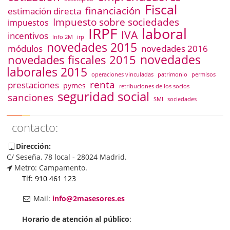
Fiscal
financiación
estimación directa
Impuesto sobre sociedades
impuestos
IRPF
laboral
IVA
incentivos
Info 2M
irp
novedades 2015
módulos
novedades 2016
novedades
novedades fiscales 2015
laborales 2015
operaciones vinculadas
patrimonio
permisos
renta
prestaciones
pymes
retribuciones de los socios
seguridad social
sanciones
SMI
sociedades
contacto:
Dirección:
C/ Seseña, 78 local - 28024 Madrid.
Metro: Campamento.
Tlf: 910 461 123
Mail:
info@2masesores.es
Horario de atención al público
: