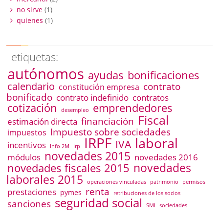
no sirve
(1)
quienes
(1)
etiquetas:
autónomos
ayudas
bonificaciones
calendario
contrato
constitución empresa
bonificado
contrato indefinido
contratos
emprendedores
cotización
desempleo
Fiscal
financiación
estimación directa
Impuesto sobre sociedades
impuestos
IRPF
laboral
IVA
incentivos
Info 2M
irp
novedades 2015
módulos
novedades 2016
novedades
novedades fiscales 2015
laborales 2015
operaciones vinculadas
patrimonio
permisos
renta
prestaciones
pymes
retribuciones de los socios
seguridad social
sanciones
SMI
sociedades