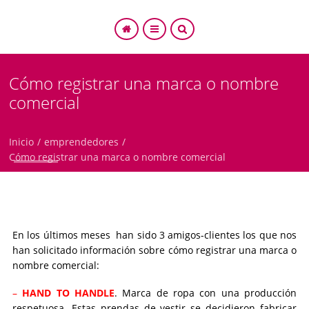
Cómo registrar una marca o nombre
comercial
SEARCH
Inicio
/
emprendedores
/
Cómo registrar una marca o nombre comercial
En los últimos meses han sido 3 amigos-clientes los que nos
han solicitado información sobre cómo registrar una marca o
nombre comercial:
–
HAND TO HANDLE
. Marca de ropa con una producción
respetuosa. Estas prendas de vestir se decidieron fabricar