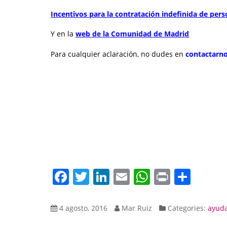
Incentivos para la contratación indefinida de pe
Y en la
web de la Comunidad de Madrid
Para cualquier aclaración, no dudes en
contactarn
Facebook
Twitter
LinkedIn
Email
WhatsAp
Print
Comp
4 agosto, 2016
Mar Ruiz
Categories:
ayud