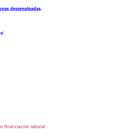
rsonas desempleadas
.
os
!
p
artir
as
financiación
laboral