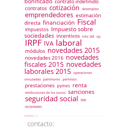
bonificado
contrato indefinido
cotización
contratos
desempleo
emprendedores
estimación
Fiscal
financiación
directa
Impuesto sobre
impuestos
sociedades
incentivos
Info 2M
irp
IRPF
laboral
IVA
novedades 2015
módulos
novedades
novedades 2016
novedades
fiscales 2015
laborales 2015
operaciones
vinculadas
patrimonio
permisos
renta
prestaciones
pymes
sanciones
retribuciones de los socios
seguridad social
SMI
sociedades
contacto: