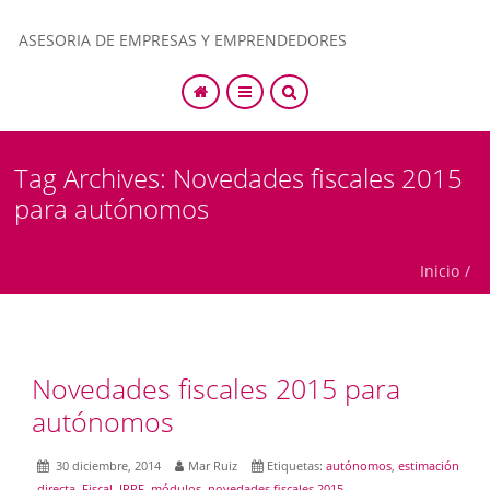
ASESORIA DE EMPRESAS Y EMPRENDEDORES
SEARCH
Tag Archives: Novedades fiscales 2015
para autónomos
Inicio
/
Novedades fiscales 2015 para
autónomos
30 diciembre, 2014
Mar Ruiz
Etiquetas:
autónomos
,
estimación
directa
,
Fiscal
,
IRPF
,
módulos
,
novedades fiscales 2015