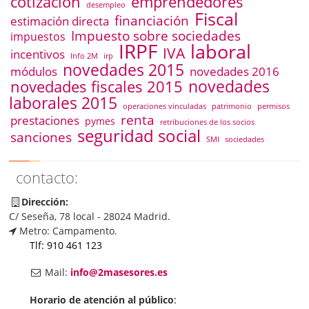
emprendedores
cotización
desempleo
Fiscal
financiación
estimación directa
Impuesto sobre sociedades
impuestos
IRPF
laboral
IVA
incentivos
Info 2M
irp
novedades 2015
módulos
novedades 2016
novedades
novedades fiscales 2015
laborales 2015
operaciones vinculadas
patrimonio
permisos
renta
prestaciones
pymes
retribuciones de los socios
seguridad social
sanciones
SMI
sociedades
contacto:
Dirección:
C/ Seseña, 78 local - 28024 Madrid.
Metro: Campamento.
Tlf: 910 461 123
Mail:
info@2masesores.es
Horario de atención al público
: