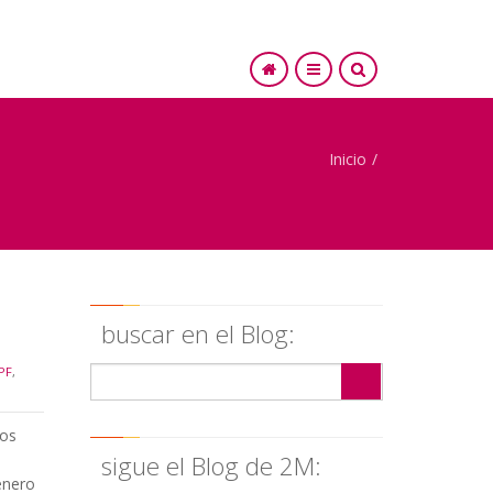
Inicio
/
SEARCH
buscar en el Blog:
PF
,
os
sigue el Blog de 2M:
enero