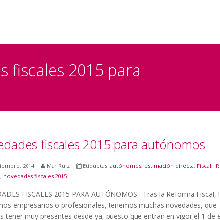
 fiscales 2015 para
dades fiscales 2015 para autónomos
ciembre, 2014
Mar Ruiz
Etiquetas:
autónomos
,
estimación directa
,
Fiscal
,
IR
SEARCH
s
,
novedades fiscales 2015
DES FISCALES 2015 PARA AUTÓNOMOS Tras la Reforma Fiscal, l
os empresarios o profesionales, tenemos muchas novedades, que
 tener muy presentes desde ya, puesto que entran en vigor el 1 de 