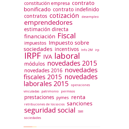
contrato
constitución empresa
bonificado
contrato indefinido
cotización
contratos
desempleo
emprendedores
estimación directa
Fiscal
financiación
Impuesto sobre
impuestos
sociedades
incentivos
Info 2M
irp
IRPF
laboral
IVA
novedades 2015
módulos
novedades
novedades 2016
novedades
fiscales 2015
laborales 2015
operaciones
vinculadas
patrimonio
permisos
renta
prestaciones
pymes
sanciones
retribuciones de los socios
seguridad social
SMI
sociedades