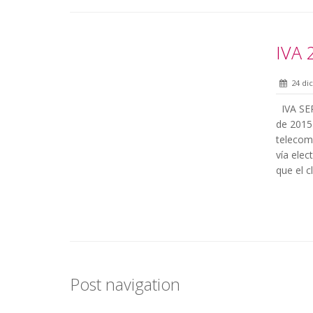
IVA 
24 di
IVA SER
de 2015 
telecomu
vía ele
que el c
Post navigation