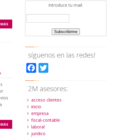
Introduce tu mail:
 MÁS
síguenos en las redes!
Facebook
Twitter
a
es
2M asesores:
or
evios
acceso clientes
a
inicio
empresa
fiscal-contable
 MÁS
laboral
juridico